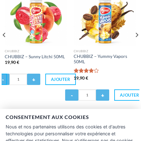
CHUBBIZ
CHUBBIZ
CHUBBIZ – Yummy Vapors
CHUBBIZ – Sunny Litchi 50ML
50ML
19,90
€
antité
Note
19,90
€
R
AJOUTER
4.00
sur
5
HUBBIZ
Quantité
AJOUTER
de
nny
CHUBBIZ
tchi
-
0ML
Yummy
CONSENTEMENT AUX COOKIES
Vapors
Nous et nos partenaires utilisons des cookies et d'autres
50ML
technologies pour personnaliser votre expérience et
effectuer des statistiques. Nous n'utiliserons pas de cookies