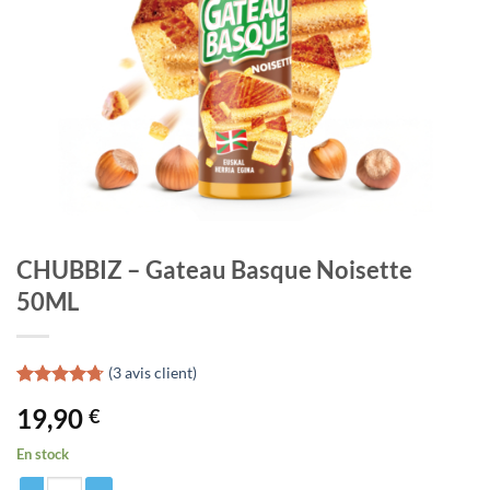
CHUBBIZ – Gateau Basque Noisette
50ML
(
3
avis client)
Noté
3
4.67
19,90
€
sur 5 basé
sur
notations
En stock
client
quantité de CHUBBIZ - Gateau Basque Noisette 50ML