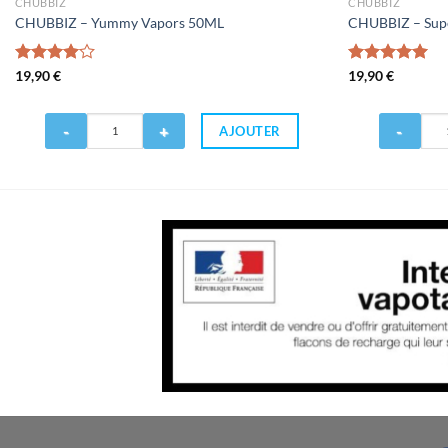
CHUBBIZ
CHUBBIZ
CHUBBIZ – Yummy Vapors 50ML
CHUBBIZ – Supe
Note
19,90
€
Note
19,90
€
5.00
4.00
sur
sur 5
5
Quantité
Quantité
AJOUTER
de
de
CHUBBIZ
CHUBBIZ
-
-
Yummy
Super
Vapors
Fruitiz
50ML
50ML