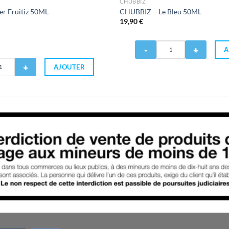
CHUBBIZ
r Fruitiz 50ML
CHUBBIZ – Le Bleu 50ML
19,90
€
Quantité
A
de
CHUBBIZ
AJOUTER
-
Le
Bleu
50ML