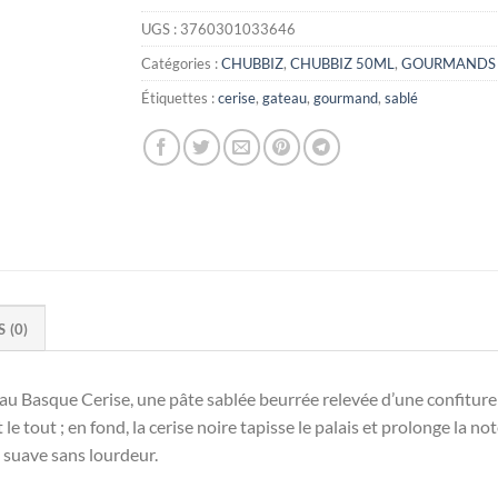
UGS :
3760301033646
Catégories :
CHUBBIZ
,
CHUBBIZ 50ML
,
GOURMANDS
Étiquettes :
cerise
,
gateau
,
gourmand
,
sablé
S (0)
 Basque Cerise, une pâte sablée beurrée relevée d’une confiture d
le tout ; en fond, la cerise noire tapisse le palais et prolonge la 
 suave sans lourdeur.