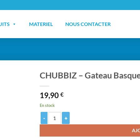
UITS
MATERIEL
NOUS CONTACTER
CHUBBIZ – Gateau Basque
19,90
€
En stock
quantité de CHUBBIZ - Gateau Basque Cerise 50ML
AJ