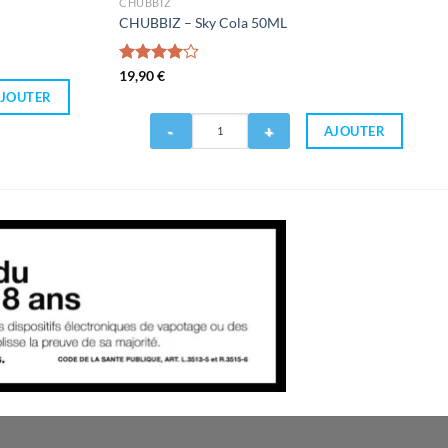
CHUBBIZ
CHUBBIZ – Sky Cola 50ML
Note
19,90
€
4.00
sur
JOUTER
5
Quantité
AJOUTER
de
CHUBBIZ
-
Sky
Cola
50ML