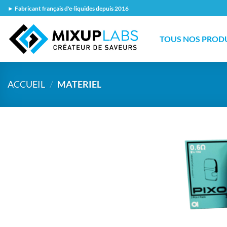
Passer
► Fabricant français d'e-liquides depuis 2016
au
contenu
TOUS NOS PROD
ACCUEIL
/
MATERIEL