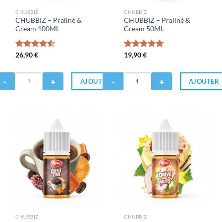
CHUBBIZ
CHUBBIZ
CHUBBIZ – Praliné &
CHUBBIZ – Praliné &
Cream 100ML
Cream 50ML
Note
26,90
€
4.50
Note
19,90
€
5.00
sur 5
sur 5
antité
Quantité
AJOUTER
AJOUTER
de
HUBBIZ
CHUBBIZ
-
aliné
Praliné
&
ream
Cream
00ML
50ML
CHUBBIZ
CHUBBIZ