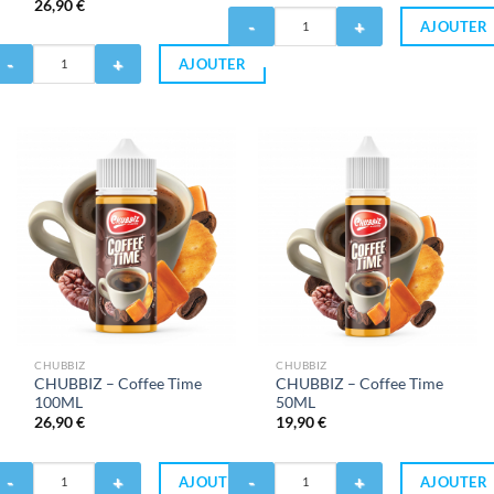
Note
26,90
€
4.86
Quantité
sur 5
AJOUTER
de
antité
CHUBBIZ
AJOUTER
-
HUBBIZ
Drive
Me
ive
Nuts
e
-
ts
Noisette
isette
50ML
00ML
CHUBBIZ
CHUBBIZ
CHUBBIZ – Coffee Time
CHUBBIZ – Coffee Time
100ML
50ML
26,90
€
19,90
€
antité
Quantité
AJOUTER
AJOUTER
de