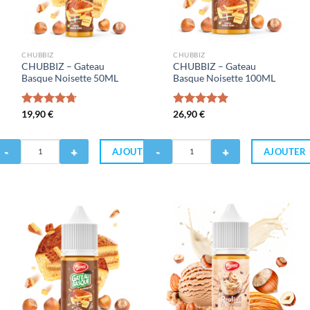
CHUBBIZ
CHUBBIZ
CHUBBIZ – Gateau
CHUBBIZ – Gateau
Basque Noisette 50ML
Basque Noisette 100ML
Note
19,90
€
4.67
Note
26,90
€
5.00
sur 5
sur 5
antité
Quantité
AJOUTER
AJOUTER
de
HUBBIZ
CHUBBIZ
-
teau
Gateau
sque
Basque
isette
Noisette
0ML
100ML