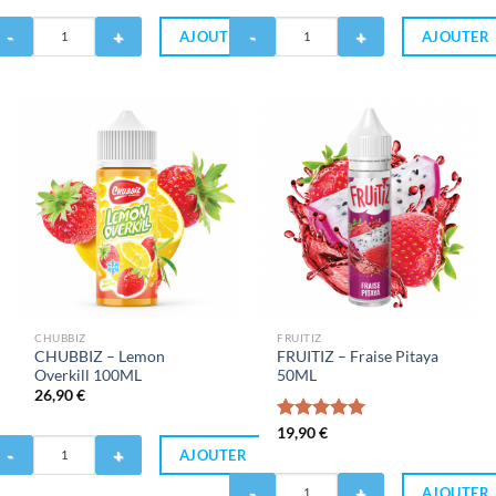
5
antité
Quantité
AJOUTER
AJOUTER
de
APING
CHUBBIZ
UEST
-
Pink
Friz
in
100ML
00ML
CHUBBIZ
FRUITIZ
CHUBBIZ – Lemon
FRUITIZ – Fraise Pitaya
Overkill 100ML
50ML
26,90
€
Note
19,90
€
5.00
antité
sur 5
AJOUTER
Quantité
HUBBIZ
AJOUTER