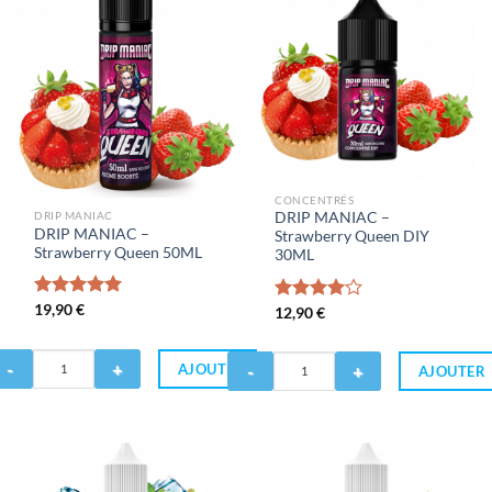
50ML
CONCENTRÉS
DRIP MANIAC
DRIP MANIAC –
DRIP MANIAC –
Strawberry Queen DIY
Strawberry Queen 50ML
30ML
Note
19,90
€
5.00
Note
12,90
€
sur 5
4.00
sur
5
antité
Quantité
AJOUTER
AJOUTER
de
RIP
DRIP
ANIAC
MANIAC
-
rawberry
Strawberry
ueen
Queen