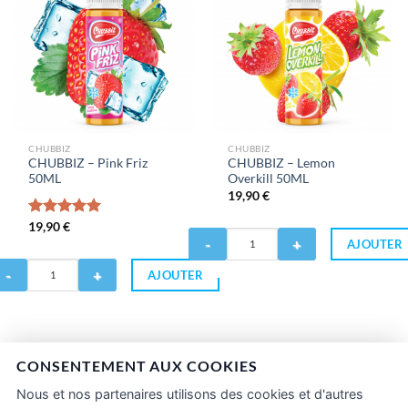
0ML
DIY
30ML
CHUBBIZ
CHUBBIZ
CHUBBIZ – Pink Friz
CHUBBIZ – Lemon
50ML
Overkill 50ML
19,90
€
Note
19,90
€
5.00
Quantité
sur 5
AJOUTER
de
antité
CHUBBIZ
AJOUTER
-
HUBBIZ
Lemon
Overkill
nk
50ML
iz
CONSENTEMENT AUX COOKIES
0ML
Nous et nos partenaires utilisons des cookies et d'autres