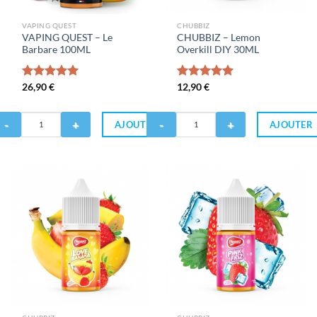
VAPING QUEST
CHUBBIZ
VAPING QUEST – Le
CHUBBIZ – Lemon
Barbare 100ML
Overkill DIY 30ML
Note
26,90
€
5.00
Note
12,90
€
5.00
sur 5
sur 5
antité
Quantité
AJOUTER
AJOUTER
de
APING
CHUBBIZ
UEST
-
Lemon
Overkill
rbare
DIY
00ML
30ML