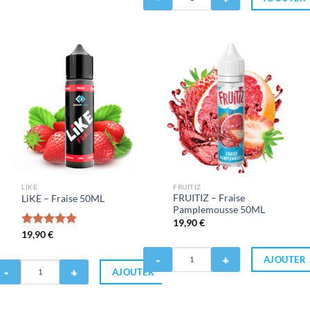
de
FRUITIZ
emon
-
erkill
Fraise
00ML
Pitaya
50ML
LIKE
FRUITIZ
FRUITIZ – Fraise
LiKE – Fraise 50ML
Pamplemousse 50ML
19,90
€
Note
19,90
€
5.00
sur 5
Quantité
AJOUTER
antité
de
AJOUTER
FRUITIZ
KE
-
Fraise