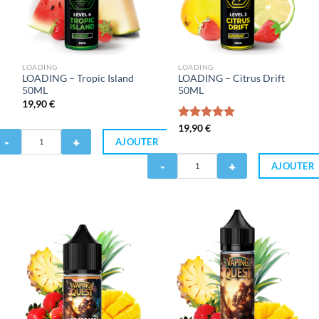
LOADING
LOADING
LOADING – Tropic Island
LOADING – Citrus Drift
50ML
50ML
19,90
€
Note
19,90
€
5.00
antité
sur 5
AJOUTER
Quantité
OADING
AJOUTER
de
LOADING
opic
-
land
Citrus
0ML
Drift
50ML