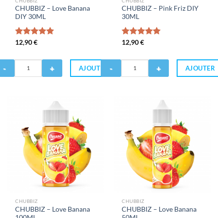
CHUBBIZ
CHUBBIZ
CHUBBIZ – Love Banana
CHUBBIZ – Pink Friz DIY
DIY 30ML
30ML
Note
12,90
€
5.00
Note
12,90
€
5.00
sur 5
sur 5
antité
Quantité
AJOUTER
AJOUTER
de
HUBBIZ
CHUBBIZ
-
ve
Pink
anana
Friz
IY
DIY
0ML
30ML
CHUBBIZ
CHUBBIZ
CHUBBIZ – Love Banana
CHUBBIZ – Love Banana
100ML
50ML