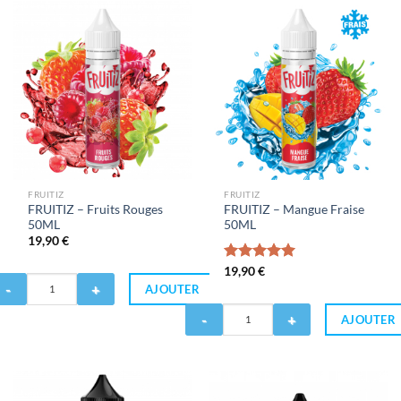
aise
Pamplemousse
0ML
50ML
FRUITIZ
FRUITIZ
FRUITIZ – Fruits Rouges
FRUITIZ – Mangue Fraise
50ML
50ML
19,90
€
Note
19,90
€
5.00
antité
sur 5
AJOUTER
Quantité
UITIZ
AJOUTER
de
FRUITIZ
uits
-
uges
Mangue
0ML
Fraise