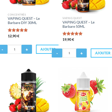
CONCENTRÉS
VAPING QUEST
VAPING QUEST – Le
VAPING QUEST – Le
Barbare DIY 30ML
Barbare 50ML
Note
12,90
€
5.00
Note
19,90
€
5.00
sur 5
sur 5
antité
AJOUTER
Quantité
AJOUTER
de
APING
VAPING
UEST
QUEST
-
Le
rbare
Barbare
IY
50ML
0ML