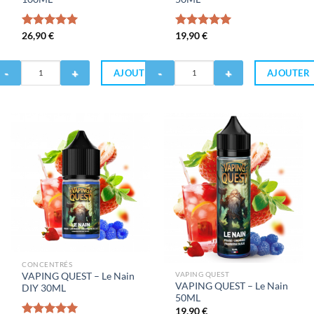
Note
26,90
€
5.00
Note
19,90
€
5.00
sur 5
sur 5
antité
Quantité
AJOUTER
AJOUTER
de
HUBBIZ
CHUBBIZ
-
ve
Love
anana
Banana
00ML
50ML
CONCENTRÉS
VAPING QUEST
VAPING QUEST – Le Nain
VAPING QUEST – Le Nain
DIY 30ML
50ML
19,90
€