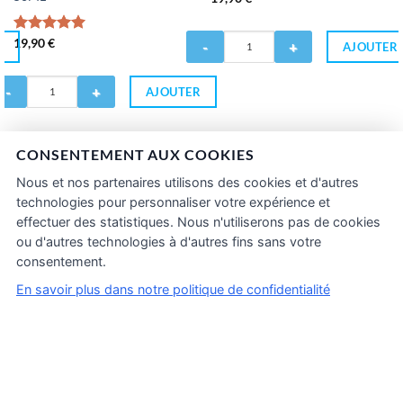
Quantité
Note
19,90
€
5.00
R
AJOUTER
de
sur 5
FRUITIZ
antité
-
AJOUTER
Kiwi
UITIZ
Agrumes
50ML
elon
CONSENTEMENT AUX COOKIES
stèque
Nous et nos partenaires utilisons des cookies et d'autres
0ML
technologies pour personnaliser votre expérience et
effectuer des statistiques. Nous n'utiliserons pas de cookies
ou d'autres technologies à d'autres fins sans votre
consentement.
En savoir plus dans notre politique de confidentialité
Conditions générales de vente
Politique de confidentialité
Inscriptions Pro & Wholesale
Mentions légales