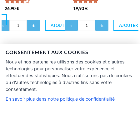
Note
26,90
€
Note
19,90
€
5.00
4.00
sur
sur 5
5
R
antité
Quantité
AJOUTER
AJOUTER
de
HUBBIZ
CHUBBIZ
-
ow
Pink
CONSENTEMENT AUX COOKIES
ops
Friz
00ML
50ML
Nous et nos partenaires utilisons des cookies et d'autres
technologies pour personnaliser votre expérience et
effectuer des statistiques. Nous n'utiliserons pas de cookies
ou d'autres technologies à d'autres fins sans votre
consentement.
En savoir plus dans notre politique de confidentialité
Conditions générales de vente
Politique de confidentialité
Inscriptions Pro & Wholesale
Mentions légales