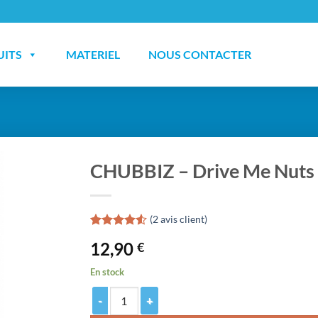
UITS
MATERIEL
NOUS CONTACTER
CHUBBIZ – Drive Me Nuts
(
2
avis client)
Noté
2
4.50
12,90
€
sur 5 basé
sur
notations
En stock
client
quantité de CHUBBIZ - Drive Me Nuts Noix De Coc