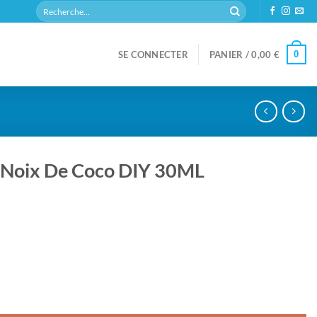
Recherche
pour :
0
SE CONNECTER
PANIER /
0,00
€
 Noix De Coco DIY 30ML
o DIY 30ML