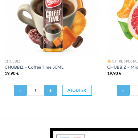
CHUBBIZ
OFFRE SPECIA
CHUBBIZ – Coffee Time 50ML
CHUBBIZ – Mix
19,90
€
19,90
€
Quantité
Quantité
AJOUTER
de
de
CHUBBIZ
CHUBBIZ
-
-
Coffee
Mix
Time
Agrumz
50ML
50ML