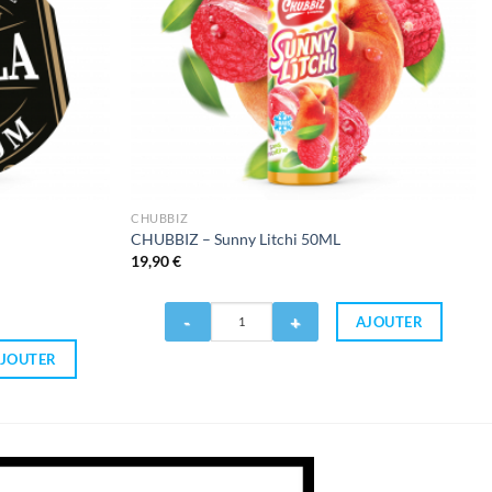
CHUBBIZ
CHUBBIZ – Sunny Litchi 50ML
19,90
€
Quantité
AJOUTER
de
CHUBBIZ
JOUTER
-
Sunny
Litchi
50ML