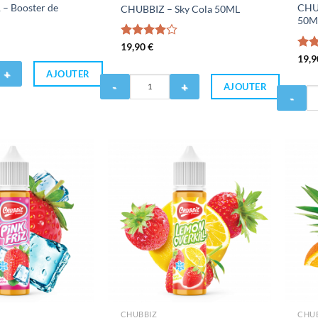
– Booster de
CHU
CHUBBIZ – Sky Cola 50ML
50M
Note
19,90
€
4.00
sur
No
19,
5
sur 
AJOUTER
Quantité
AJOUTER
Quantité
de
de
CHUBBIZ
CHUBBIZ
-
-
Sky
Summer
Cola
Melodiz
50ML
50ML
CHUBBIZ
CHU