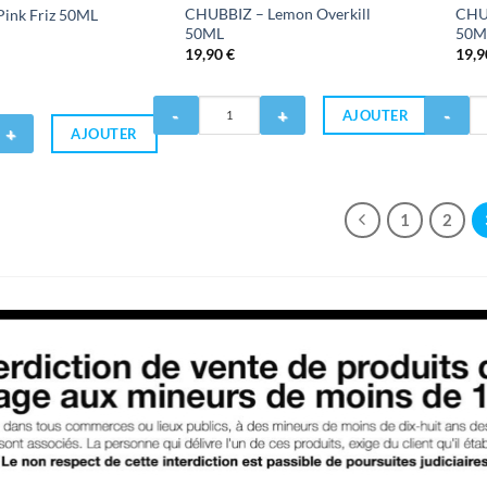
CHUBBIZ – Lemon Overkill
CHU
ink Friz 50ML
50ML
50M
19,90
€
19,
Quantité
Quantité
AJOUTER
de
de
AJOUTER
CHUBBIZ
CHUBBIZ
-
-
Lemon
Orange
Overkill
Fuzion
1
2
50ML
50ML