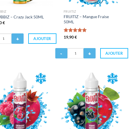
BBIZ
FRUITIZ
FRUITIZ – Mangue Fraise
BBIZ – Crazy Jack 50ML
50ML
90
€
Note
19,90
€
5.00
AJOUTER
sur 5
Quantité
AJOUTER
de
FRUITIZ
-
Mangue
Fraise
50ML