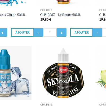
CHUBBIZ
CHU
assis Citron 50ML
CHUBBIZ – Le Rouge 50ML
CHU
19,90
€
19,
Quantité
Quantité
AJOUTER
AJOUTER
de
de
CHUBBIZ
CHUBBIZ
-
-
Le
Le
Rouge
Bleu
50ML
50ML
CHUBBIZ
CHU