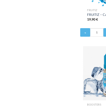
FRUITIZ
FRUITIZ – C
19,90
€
Quantité
de
FRUITIZ
-
Cassis
Citron
50ML
BOOSTERS