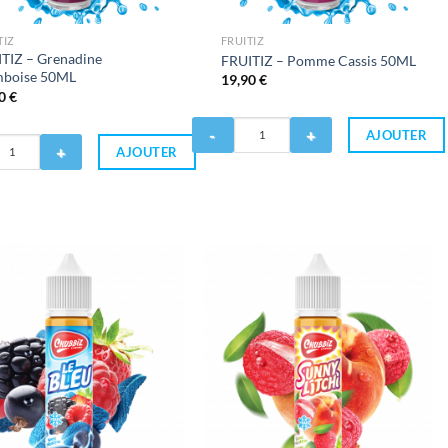
TIZ
FRUITIZ
TIZ – Grenadine
FRUITIZ – Pomme Cassis 50ML
mboise 50ML
19,90
€
90
€
Quantité
AJOUTER
de
AJOUTER
FRUITIZ
-
Pomme
e
Cassis
e
50ML