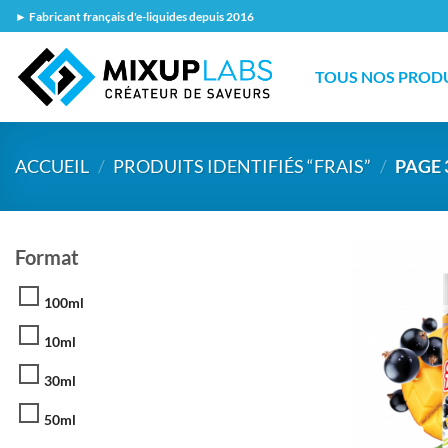
Passer
► Fabricant français d'e-liquides depuis 2016
au
contenu
TOUS NOS PROD
ACCUEIL
/
PRODUITS IDENTIFIÉS “FRAIS”
/
PAGE 
Format
100ml
10ml
30ml
50ml