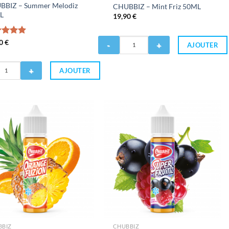
BBIZ – Summer Melodiz
CHUBBIZ – Mint Friz 50ML
L
19,90
€
Quantité
te
90
€
5.00
AJOUTER
5
de
CHUBBIZ
AJOUTER
-
Mint
Friz
50ML
BBIZ
CHUBBIZ