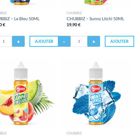
BBIZ
CHUBBIZ
BBIZ – Le Bleu 50ML
CHUBBIZ – Sunny Litchi 50ML
90
€
19,90
€
Quantité
AJOUTER
AJOUTER
de
CHUBBIZ
-
Sunny
Litchi
50ML
BBIZ
CHUBBIZ