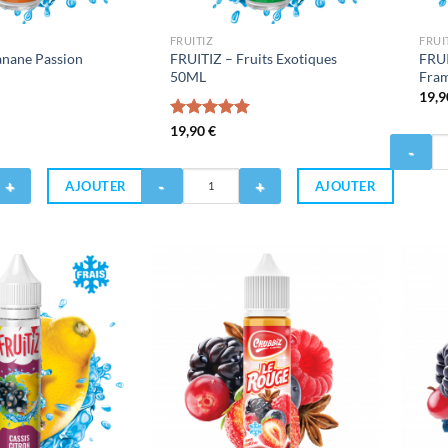
FRUITIZ
FRUI
anane Passion
FRUITIZ – Fruits Exotiques
FRUI
50ML
Fra
19,
Note
19,90
€
5.00
Quantité
sur 5
de
Quantité
FRUITIZ
AJOUTER
AJOUTER
de
-
FRUITIZ
Grenadin
-
Frambois
Fruits
50ML
Exotiques
50ML