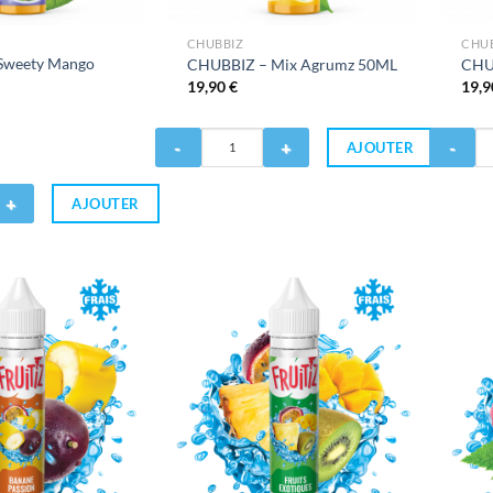
CHUBBIZ
CHU
Sweety Mango
CHUBBIZ – Mix Agrumz 50ML
CHU
19,90
€
19,
Quantité
Quantité
AJOUTER
de
de
CHUBBIZ
CHUBBIZ
AJOUTER
-
-
Mix
Crazy
Agrumz
Jack
50ML
50ML