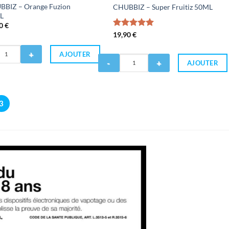
BBIZ – Orange Fuzion
CHUBBIZ – Super Fruitiz 50ML
L
90
€
Note
19,90
€
5.00
sur 5
AJOUTER
Quantité
AJOUTER
de
CHUBBIZ
-
Super
3
Fruitiz
50ML